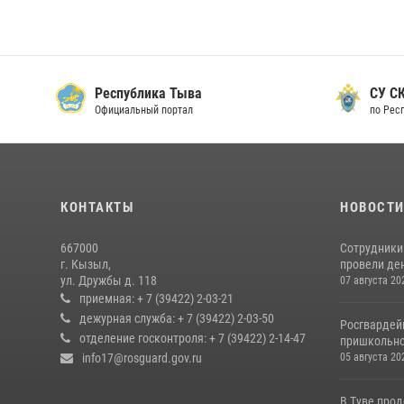
Республика Тыва
СУ СК
Официальный портал
по Рес
КОНТАКТЫ
НОВОСТ
667000
Сотрудники 
г. Кызыл,
провели де
ул. Дружбы д. 118
07 августа 20
приемная: + 7 (39422) 2-03-21
дежурная служба: + 7 (39422) 2-03-50
Росгвардей
отделение госконтроля: + 7 (39422) 2-14-47
пришкольно
info17@rosguard.gov.ru
05 августа 20
В Туве про