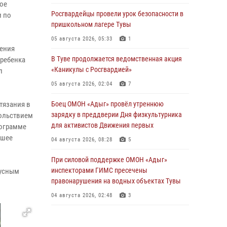
ое
Росгвардейцы провели урок безопасности в
и по
пришкольном лагере Тувы
05 августа 2026, 05:33
1
ления
В Туве продолжается ведомственная акция
 ребенка
«Каникулы с Росгвардией»
л
05 августа 2026, 02:04
7
тязания в
Боец ОМОН «Адыг» провёл утреннюю
зарядку в преддверии Дня физкультурника
вольствием
для активистов Движения первых
рограмме
ошее
04 августа 2026, 08:28
5
При силовой поддержке ОМОН «Адыг»
инспекторами ГИМС пресечены
кусным
правонарушения на водных объектах Тувы
04 августа 2026, 02:48
3
В Туве бойцы ОМОН «Адыг» совместно с
инспекторами ГИМС эвакуировали женщину