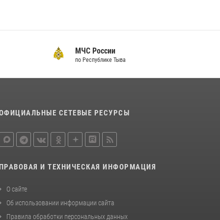
территории Бай-Тайгинского района
13 июля 2026, 08:55
Инспекторы Росгвардии приняли участие в
процедуре регистрации лучников в канун
МЧС России
тувинского праздника животноводов
по Республике Тыва
Наадым-2026
23 июля 2026, 04:57
Кызылчанин поблагодарил сотрудников
Росгвардии за оперативное реагирование в
ОФИЦИАЛЬНЫЕ СЕТЕВЫЕ РЕСУРСЫ
решении конфликтной ситуации
17 июля 2026, 07:22
1
ПРАВОВАЯ И ТЕХНИЧЕСКАЯ ИНФОРМАЦИЯ
О сайте
Об использовании информации сайта
Правила обработки персональных данных