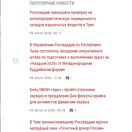
ПОПУЛЯРНЫЕ НОВОСТИ
из труднодоступного места
Росгвардия завершила проверку на
03 августа 2026, 07:25
антитеррористическую защищенность
складов взрывчатых веществ в Туве
Росгвардия проверила организацию отдыха
детей в детских лагерях Тувы
09 июля 2026, 04:17
31 июля 2026, 03:49
2
В Управлении Росгвардии по Республике
Тыва состоялось заседание оперативного
Сотрудники вневедомственной охраны
штаба по подготовке к выполнению задач на
приняли участие в акции «Каникулы с
«Наадым-2026» IV Международном
Росгвардией» в Туве
буддийском форуме
29 июля 2026, 09:41
08 июля 2026, 12:04
1
26 сигналов «Тревога» с автотранспортов
Боец ОМОН «Адыг» провёл утреннюю
отработали экипажи задержаний Росгвардии
зарядку в преддверии Дня физкультурника
в Туве с начала года
для активистов Движения первых
29 июля 2026, 08:37
1
04 августа 2026, 08:28
5
В Туве офицер Росгвардии подвела итоги
В Туве военнослужащему Росгвардии вручен
юбилейного личного забега
нагрудный знак «Почетный донор России»
28 июля 2026, 07:48