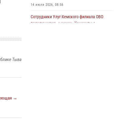
14 июля 2026, 08:56
Сотрудники Улуг-Хемского филиала ОВО
подключились к акции «Каникулы с
Росгвардией»
23 июля 2026, 02:34
Инспектор ЦЛРР Росгвардии в прямом эфире
разъяснил телезрителям особенности
ублике Тыва
использования тувинского национального
лука
21 июля 2026, 04:59
Спортсмены Росгвардии стали победителями
и призерами Чемпионата по лёгкой атлетике
ующая →
Наадым-2026
23 июля 2026, 09:24
Росгвардия совместно ГИМС МЧС Тувы
провела профилактические мероприятия на