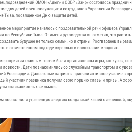
спецподразделений ОМОН «Адыг» и СОБР «Эзир» состоялось праздничн
тие для детей военнослужащих и сотрудников Управления Росгварди
ке Тыва, посвященное Дню защиты детей.
енное мероприятие началось с поздравительной речи офицера Управ
и по Республике Тыва. От имени руководства он отметил, что растить
создавать будущее не только семьи, но и страны. Росгвардеец вырази
сть в ответственном подходе взрослых в воспитании младших.
 мероприятия главным гостям были организованы игры, конкурсы, сос
 и ловкости. Дети познакомились со служебным транспортом и с удо
ий Росгвардии. Далее юные патриоты приняли активное участие в п
аждый участник праздника получил свою порцию славы и призы. А хор
 мультипликационных фильмов.
ем восполнили утраченную энергию солдатской кашей с лепешкой, в