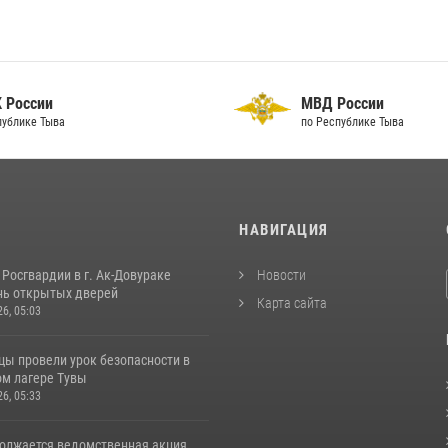
 России
МВД России
публике Тыва
по Республике Тыва
И
НАВИГАЦИЯ
Росгвардии в г. Ак-Довураке
Новости
нь открытых дверей
Карта сайта
26, 05:03
цы провели урок безопасности в
м лагере Тувы
26, 05:33
должается ведомственная акция