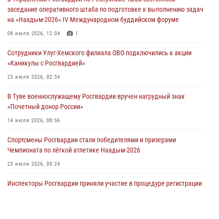
29 июля 2026, 08:37
1
заседание оперативного штаба по подготовке к выполнению задач
на «Наадым-2026» IV Международном буддийском форуме
В Туве офицер Росгвардии подвела итоги юбилейного личного
забега
08 июля 2026, 12:04
1
28 июля 2026, 07:48
Сотрудники Улуг-Хемского филиала ОВО подключились к акции
«Каникулы с Росгвардией»
Росгвардеец стал бронзовым призером Чемпионата Тувы по
национальной игре - стрельбе из традиционного лука
23 июля 2026, 02:34
28 июля 2026, 07:40
1
В Туве военнослужащему Росгвардии вручен нагрудный знак
«Почетный донор России»
14 июля 2026, 08:56
Спортсмены Росгвардии стали победителями и призерами
Чемпионата по лёгкой атлетике Наадым-2026
23 июля 2026, 09:24
Инспекторы Росгвардии приняли участие в процедуре регистрации
лучников в канун тувинского праздника животноводов
Наадым-2026
23 июля 2026, 04:57