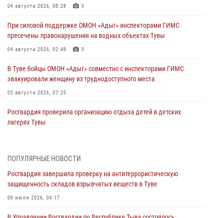
04 августа 2026, 08:28
5
При силовой поддержке ОМОН «Адыг» инспекторами ГИМС
пресечены правонарушения на водных объектах Тувы
04 августа 2026, 02:48
3
В Туве бойцы ОМОН «Адыг» совместно с инспекторами ГИМС
эвакуировали женщину из труднодоступного места
03 августа 2026, 07:25
Росгвардия проверила организацию отдыха детей в детских
лагерях Тувы
31 июля 2026, 03:49
2
Сотрудники вневедомственной охраны приняли участие в акции
ПОПУЛЯРНЫЕ НОВОСТИ
«Каникулы с Росгвардией» в Туве
Росгвардия завершила проверку на антитеррористическую
29 июля 2026, 09:41
защищенность складов взрывчатых веществ в Туве
26 сигналов «Тревога» с автотранспортов отработали экипажи
09 июля 2026, 04:17
задержаний Росгвардии в Туве с начала года
В Управлении Росгвардии по Республике Тыва состоялось