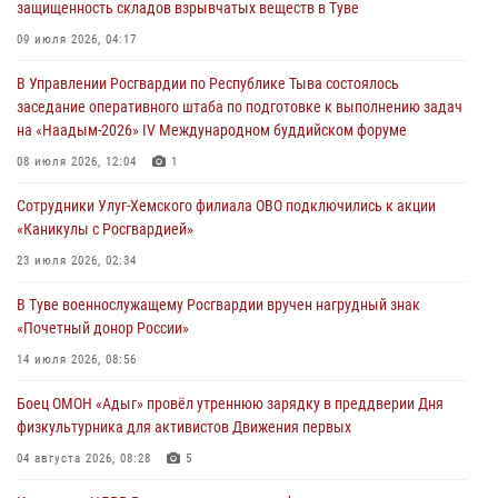
защищенность складов взрывчатых веществ в Туве
Сотрудники вневедомственной охраны приняли участие в акции
09 июля 2026, 04:17
«Каникулы с Росгвардией» в Туве
В Управлении Росгвардии по Республике Тыва состоялось
29 июля 2026, 09:41
заседание оперативного штаба по подготовке к выполнению задач
на «Наадым-2026» IV Международном буддийском форуме
26 сигналов «Тревога» с автотранспортов отработали экипажи
задержаний Росгвардии в Туве с начала года
08 июля 2026, 12:04
1
29 июля 2026, 08:37
1
Сотрудники Улуг-Хемского филиала ОВО подключились к акции
«Каникулы с Росгвардией»
В Туве офицер Росгвардии подвела итоги юбилейного личного
забега
23 июля 2026, 02:34
28 июля 2026, 07:48
В Туве военнослужащему Росгвардии вручен нагрудный знак
«Почетный донор России»
14 июля 2026, 08:56
Боец ОМОН «Адыг» провёл утреннюю зарядку в преддверии Дня
физкультурника для активистов Движения первых
04 августа 2026, 08:28
5