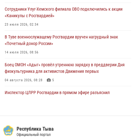
29 июля 2026, 08:37
1
Сотрудники Улуг-Хемского филиала ОВО подключились к акции
«Каникулы с Росгвардией»
В Туве офицер Росгвардии подвела итоги юбилейного личного
забега
23 июля 2026, 02:34
28 июля 2026, 07:48
В Туве военнослужащему Росгвардии вручен нагрудный знак
«Почетный донор России»
14 июля 2026, 08:56
Боец ОМОН «Адыг» провёл утреннюю зарядку в преддверии Дня
физкультурника для активистов Движения первых
04 августа 2026, 08:28
5
Инспектор ЦЛРР Росгвардии в прямом эфире разъяснил
телезрителям особенности использования тувинского
национального лука
21 июля 2026, 04:59
Спортсмены Росгвардии стали победителями и призерами
Республика Тыва
Чемпионата по лёгкой атлетике Наадым-2026
Официальный портал