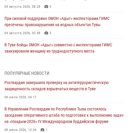
04 августа 2026, 08:28
5
При силовой поддержке ОМОН «Адыг» инспекторами ГИМС
пресечены правонарушения на водных объектах Тувы
04 августа 2026, 02:48
3
В Туве бойцы ОМОН «Адыг» совместно с инспекторами ГИМС
эвакуировали женщину из труднодоступного места
03 августа 2026, 07:25
Росгвардия проверила организацию отдыха детей в детских
ПОПУЛЯРНЫЕ НОВОСТИ
лагерях Тувы
Росгвардия завершила проверку на антитеррористическую
31 июля 2026, 03:49
2
защищенность складов взрывчатых веществ в Туве
Сотрудники вневедомственной охраны приняли участие в акции
09 июля 2026, 04:17
«Каникулы с Росгвардией» в Туве
В Управлении Росгвардии по Республике Тыва состоялось
29 июля 2026, 09:41
заседание оперативного штаба по подготовке к выполнению задач
на «Наадым-2026» IV Международном буддийском форуме
26 сигналов «Тревога» с автотранспортов отработали экипажи
задержаний Росгвардии в Туве с начала года
08 июля 2026, 12:04
1