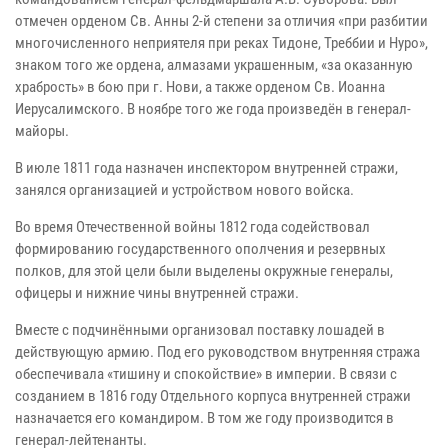
отмечен орденом Св. Анны 2-й степени за отличия «при разбитии
многочисленного неприятеля при реках Тидоне, Треббии и Нуро»,
знаком того же ордена, алмазами украшенным, «за оказанную
храбрость» в бою при г. Нови, а также орденом Св. Иоанна
Иерусалимского. В ноябре того же года произведён в генерал-
майоры.
В июле 1811 года назначен инспектором внутренней стражи,
занялся организацией и устройством нового войска.
Во время Отечественной войны 1812 года содействовал
формированию государственного ополчения и резервных
полков, для этой цели были выделены окружные генералы,
офицеры и нижние чины внутренней стражи.
Вместе с подчинёнными организовал поставку лошадей в
действующую армию. Под его руководством внутренняя стража
обеспечивала «тишину и спокойствие» в империи. В связи с
созданием в 1816 году Отдельного корпуса внутренней стражи
назначается его командиром. В том же году производится в
генерал-лейтенанты.