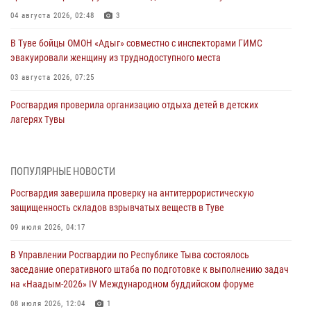
04 августа 2026, 02:48
3
В Туве бойцы ОМОН «Адыг» совместно с инспекторами ГИМС
эвакуировали женщину из труднодоступного места
03 августа 2026, 07:25
Росгвардия проверила организацию отдыха детей в детских
лагерях Тувы
31 июля 2026, 03:49
2
Сотрудники вневедомственной охраны приняли участие в акции
ПОПУЛЯРНЫЕ НОВОСТИ
«Каникулы с Росгвардией» в Туве
Росгвардия завершила проверку на антитеррористическую
29 июля 2026, 09:41
защищенность складов взрывчатых веществ в Туве
26 сигналов «Тревога» с автотранспортов отработали экипажи
09 июля 2026, 04:17
задержаний Росгвардии в Туве с начала года
В Управлении Росгвардии по Республике Тыва состоялось
29 июля 2026, 08:37
1
заседание оперативного штаба по подготовке к выполнению задач
на «Наадым-2026» IV Международном буддийском форуме
В Туве офицер Росгвардии подвела итоги юбилейного личного
забега
08 июля 2026, 12:04
1