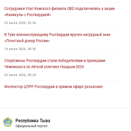
28 июля 2026, 07:48
Сотрудники Улуг-Хемского филиала ОВО подключились к акции
«Каникулы с Росгвардией»
Росгвардеец стал бронзовым призером Чемпионата Тувы по
национальной игре - стрельбе из традиционного лука
23 июля 2026, 02:34
28 июля 2026, 07:40
1
В Туве военнослужащему Росгвардии вручен нагрудный знак
«Почетный донор России»
14 июля 2026, 08:56
Спортсмены Росгвардии стали победителями и призерами
Чемпионата по лёгкой атлетике Наадым-2026
23 июля 2026, 09:24
Инспектор ЦЛРР Росгвардии в прямом эфире разъяснил
телезрителям особенности использования тувинского
национального лука
21 июля 2026, 04:59
Инспекторы Росгвардии приняли участие в процедуре регистрации
Республика Тыва
лучников в канун тувинского праздника животноводов
Официальный портал