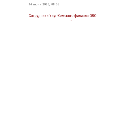
14 июля 2026, 08:56
Сотрудники Улуг-Хемского филиала ОВО
подключились к акции «Каникулы с
Росгвардией»
23 июля 2026, 02:34
Инспектор ЦЛРР Росгвардии в прямом эфире
разъяснил телезрителям особенности
использования тувинского национального
лука
21 июля 2026, 04:59
Спортсмены Росгвардии стали победителями
и призерами Чемпионата по лёгкой атлетике
Наадым-2026
23 июля 2026, 09:24
Росгвардия совместно ГИМС МЧС Тувы
провела профилактические мероприятия на