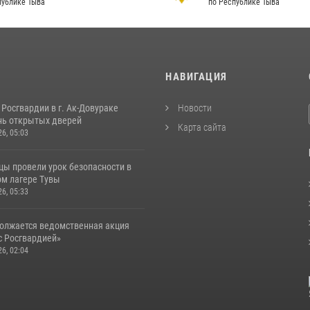
публике Тыва
по Республике Тыва
И
НАВИГАЦИЯ
Росгвардии в г. Ак-Довураке
Новости
нь открытых дверей
Карта сайта
26, 05:03
цы провели урок безопасности в
м лагере Тувы
26, 05:33
должается ведомственная акция
с Росгвардией»
26, 02:04