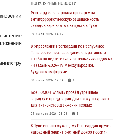
ПОПУЛЯРНЫЕ НОВОСТИ
из труднодоступного места
Росгвардия завершила проверку на
03 августа 2026, 07:25
кновении
антитеррористическую защищенность
складов взрывчатых веществ в Туве
Росгвардия проверила организацию отдыха
детей в детских лагерях Тувы
09 июля 2026, 04:17
овышение
31 июля 2026, 03:49
2
дложения
В Управлении Росгвардии по Республике
Тыва состоялось заседание оперативного
Сотрудники вневедомственной охраны
штаба по подготовке к выполнению задач на
приняли участие в акции «Каникулы с
министру
«Наадым-2026» IV Международном
Росгвардией» в Туве
буддийском форуме
29 июля 2026, 09:41
08 июля 2026, 12:04
1
26 сигналов «Тревога» с автотранспортов
Боец ОМОН «Адыг» провёл утреннюю
отработали экипажи задержаний Росгвардии
зарядку в преддверии Дня физкультурника
в Туве с начала года
для активистов Движения первых
29 июля 2026, 08:37
1
04 августа 2026, 08:28
5
В Туве офицер Росгвардии подвела итоги
В Туве военнослужащему Росгвардии вручен
юбилейного личного забега
нагрудный знак «Почетный донор России»
28 июля 2026, 07:48