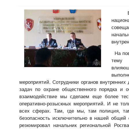
В тер
национ
совеща
началь
внутре
На пов
тему 
влияющ
выполн
мероприятий. Сотрудники органов внутренних
задач по охране общественного порядка и о
взаимодействие мы сделаем еще более тес
оперативно-розыскных мероприятий. И не тол
всех сферах. Там, где мы, там полиция, та
безопасность исключительно в нашей общей с
резюмировал начальник региональной Росгва