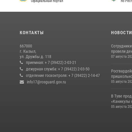
Официальный портал
по Рес
КОНТАКТЫ
НОВОСТ
667000
Сотрудники 
г. Кызыл,
провели де
ул. Дружбы д. 118
07 августа 20
приемная: + 7 (39422) 2-03-21
дежурная служба: + 7 (39422) 2-03-50
Росгвардей
отделение госконтроля: + 7 (39422) 2-14-47
пришкольно
info17@rosguard.gov.ru
05 августа 20
В Туве про
«Каникулы 
05 августа 20