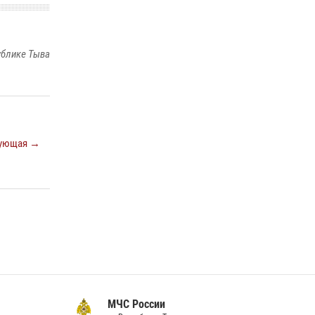
территории Бай-Тайгинского района
13 июля 2026, 08:55
Инспекторы Росгвардии приняли участие в
ублике Тыва
процедуре регистрации лучников в канун
тувинского праздника животноводов
Наадым-2026
23 июля 2026, 04:57
Кызылчанин поблагодарил сотрудников
ующая →
Росгвардии за оперативное реагирование в
решении конфликтной ситуации
17 июля 2026, 07:22
1
МЧС России