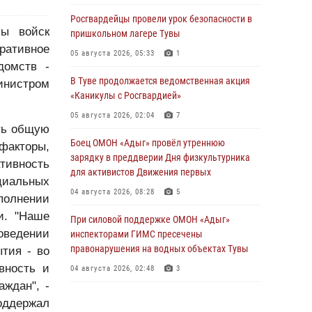
Росгвардейцы провели урок безопасности в
ы войск
пришкольном лагере Тувы
ративное
05 августа 2026, 05:33
1
домств -
В Туве продолжается ведомственная акция
инистром
«Каникулы с Росгвардией»
05 августа 2026, 02:04
7
ть общую
Боец ОМОН «Адыг» провёл утреннюю
акторы,
зарядку в преддверии Дня физкультурника
тивность
для активистов Движения первых
циальных
04 августа 2026, 08:28
5
полнении
и. "Наше
При силовой поддержке ОМОН «Адыг»
оведении
инспекторами ГИМС пресечены
правонарушения на водных объектах Тувы
тия - во
вность и
04 августа 2026, 02:48
3
ждан", -
В Туве бойцы ОМОН «Адыг» совместно с
оддержал
инспекторами ГИМС эвакуировали женщину