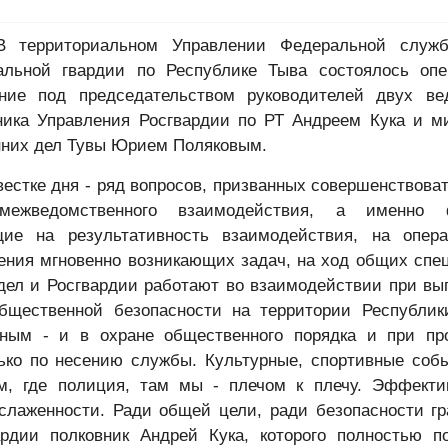
риториальном Управлении Федеральной служб
альной гвардии по Республике Тыва состоялось опе
ние под председательством руководителей двух ве
ника Управления Росгвардии по РТ Андреем Кука и м
нних дел Тувы Юрием Поляковым.
естке дня - ряд вопросов, призванных совершенствова
межведомственного взаимодействия, а именно ф
ие на результативность взаимодействия, на опера
ения мгновенно возникающих задач, на ход общих спе
 дел и Росгвардии работают во взаимодействии при вы
бщественной безопасности на территории Республик
ным - и в охране общественного порядка и при пр
ько по несению службы. Культурные, спортивные собы
м, где полиция, там мы - плечом к плечу. Эффекти
лаженности. Ради общей цели, ради безопасности гра
рдии полковник Андрей Кука, которого полностью п