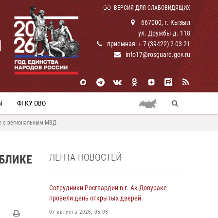
ВЕРСИЯ ДЛЯ СЛАБОВИДЯЩИХ
667000, г. Кызыл
ул. Дружбы д. 118
И
приемная: + 7 (39422) 2-03-21
info17@rosguard.gov.ru
Ы
ФГКУ ОВО
ие с региональным МВД
ЛЕНТА НОВОСТЕЙ
УБЛИКЕ
Сотрудники Росгвардии в г. Ак-Довураке
провели день открытых дверей
07 августа 2026, 05:03