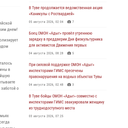
В Туве продолжается ведомственная акция
«Каникулы с Росгвардией»
05 августа 2026, 02:04
7
ийской
ким днем!
Боец ОМОН «Адыг» провёл утреннюю
зарядку в преддверии Дня физкультурника
волизирует
для активистов Движения первых
водом
04 августа 2026, 08:28
5
сталось
При силовой поддержке ОМОН «Адыг»
щины в
инспекторами ГИМС пресечены
айшую
правонарушения на водных объектах Тувы
итываете
04 августа 2026, 02:48
3
 заботой о
В Туве бойцы ОМОН «Адыг» совместно с
инспекторами ГИМС эвакуировали женщину
из труднодоступного места
емьях
03 августа 2026, 07:25
сегда
Росгвардия проверила организацию отдыха