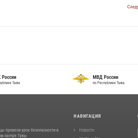
След
 России
МВД России
публике Тыва
по Республике Тыва
И
НАВИГАЦИЯ
цы провели урок безопасности в
Новости
м лагере Тувы