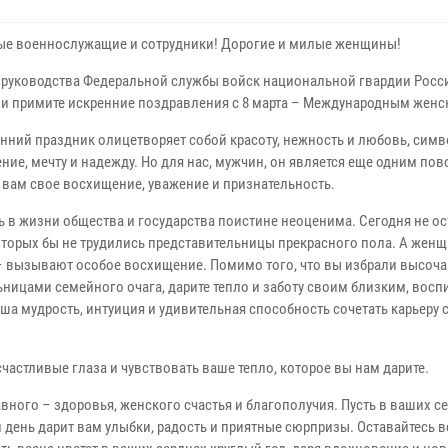
е военнослужащие и сотрудники! Дорогие и милые женщины!
 руководства Федеральной службы войск национальной гвардии Росс
и примите искренние поздравления с 8 марта – Международным женс
енний праздник олицетворяет собой красоту, нежность и любовь, сим
ние, мечту и надежду. Но для нас, мужчин, он является еще одним по
 вам свое восхищение, уважение и признательность.
ь в жизни общества и государства поистине неоценима. Сегодня не о
которых бы не трудились представительницы прекрасного пола. А жен
– вызывают особое восхищение. Помимо того, что вы избрали высоч
ьницами семейного очага, дарите тепло и заботу своим близким, восп
аша мудрость, интуиция и удивительная способность сочетать карьеру с
счастливые глаза и чувствовать ваше тепло, которое вы нам дарите.
вного – здоровья, женского счастья и благополучия. Пусть в ваших с
 день дарит вам улыбки, радость и приятные сюрпризы. Оставайтесь в