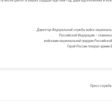
 весна цветет в ваших сердцах круглый год, даря вдохновение и но
Директор Федеральной службы войск националь
Российской Федерации – главно
войсками национальной гвардии Российско
Герой России генерал армии 
Пресс-служба