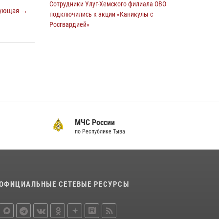
Сотрудники Улуг-Хемского филиала ОВО
28 июля 2026, 07:40
1
ующая →
подключились к акции «Каникулы с
Росгвардией»
23 июля 2026, 02:34
В Туве военнослужащему Росгвардии вручен
нагрудный знак «Почетный донор России»
14 июля 2026, 08:56
Спортсмены Росгвардии стали победителями
и призерами Чемпионата по лёгкой атлетике
Наадым-2026
МЧС России
по Республике Тыва
23 июля 2026, 09:24
Инспекторы Росгвардии приняли участие в
процедуре регистрации лучников в канун
тувинского праздника животноводов
ОФИЦИАЛЬНЫЕ СЕТЕВЫЕ РЕСУРСЫ
Наадым-2026
23 июля 2026, 04:57