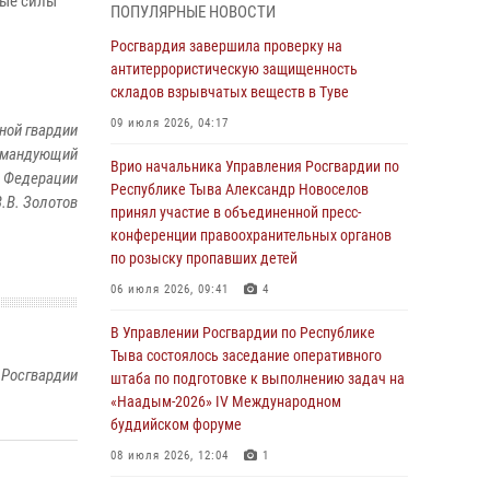
вые силы
ПОПУЛЯРНЫЕ НОВОСТИ
детей в детских лагерях Тувы
Росгвардия завершила проверку на
31 июля 2026, 03:49
2
антитеррористическую защищенность
складов взрывчатых веществ в Туве
Сотрудники вневедомственной охраны
приняли участие в акции «Каникулы с
09 июля 2026, 04:17
ной гвардии
Росгвардией» в Туве
командующий
Врио начальника Управления Росгвардии по
29 июля 2026, 09:41
й Федерации
Республике Тыва Александр Новоселов
В.В. Золотов
принял участие в объединенной пресс-
26 сигналов «Тревога» с автотранспортов
конференции правоохранительных органов
отработали экипажи задержаний Росгвардии
по розыску пропавших детей
в Туве с начала года
06 июля 2026, 09:41
4
29 июля 2026, 08:37
1
В Управлении Росгвардии по Республике
В Туве офицер Росгвардии подвела итоги
Тыва состоялось заседание оперативного
юбилейного личного забега
 Росгвардии
штаба по подготовке к выполнению задач на
28 июля 2026, 07:48
«Наадым-2026» IV Международном
буддийском форуме
Росгвардеец стал бронзовым призером
Чемпионата Тувы по национальной игре -
08 июля 2026, 12:04
1
стрельбе из традиционного лука