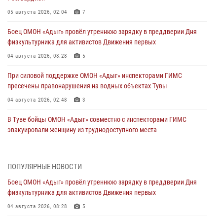
05 августа 2026, 02:04
7
Боец ОМОН «Адыг» провёл утреннюю зарядку в преддверии Дня
физкультурника для активистов Движения первых
04 августа 2026, 08:28
5
При силовой поддержке ОМОН «Адыг» инспекторами ГИМС
пресечены правонарушения на водных объектах Тувы
04 августа 2026, 02:48
3
В Туве бойцы ОМОН «Адыг» совместно с инспекторами ГИМС
эвакуировали женщину из труднодоступного места
03 августа 2026, 07:25
Росгвардия проверила организацию отдыха детей в детских
ПОПУЛЯРНЫЕ НОВОСТИ
лагерях Тувы
Боец ОМОН «Адыг» провёл утреннюю зарядку в преддверии Дня
31 июля 2026, 03:49
2
физкультурника для активистов Движения первых
Сотрудники вневедомственной охраны приняли участие в акции
04 августа 2026, 08:28
5
«Каникулы с Росгвардией» в Туве