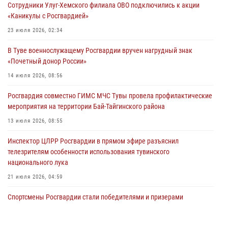
Сотрудники Улуг-Хемского филиала ОВО подключились к акции
29 июля 2026, 09:41
«Каникулы с Росгвардией»
26 сигналов «Тревога» с автотранспортов отработали экипажи
23 июля 2026, 02:34
задержаний Росгвардии в Туве с начала года
В Туве военнослужащему Росгвардии вручен нагрудный знак
29 июля 2026, 08:37
1
«Почетный донор России»
В Туве офицер Росгвардии подвела итоги юбилейного личного
14 июля 2026, 08:56
забега
Росгвардия совместно ГИМС МЧС Тувы провела профилактические
28 июля 2026, 07:48
мероприятия на территории Бай-Тайгинского района
13 июля 2026, 08:55
Инспектор ЦЛРР Росгвардии в прямом эфире разъяснил
телезрителям особенности использования тувинского
национального лука
21 июля 2026, 04:59
Спортсмены Росгвардии стали победителями и призерами
Чемпионата по лёгкой атлетике Наадым-2026
23 июля 2026, 09:24