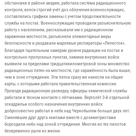
обстановки в районе аварии, работала система радиационного
контроля, велся строгий учёт доз облучения военнослужащих,
составлялись графики замены с учетом продолжительности
службы на постах. Военнослужащие проводили разъяснительную
работу с населением, рассказывали им о радиационном
заражении местности, разъясняли элементарные меры
безопасности и раздавали марлевые респираторы «Лепесток».
Благодаря тщательным замерам уровня радиации на постах и
контрольно-пропускных пунктах, химики внутренних войск
выявили за пределами тридцатикилометровой зоны множество
радиационных пятен на местности, где заражённость была выше,
чем в зоне отчуждения. Эти пятна сразу же нанесли на общие
карты, с которыми работала правительственная комиссия.
Проводя радиационную разведку, офицеры химической службы
работали в тесном контакте с лётчиками. Вертолёт 3-й отдельной
эскадрильи особого назначения внутренних войск
добросовестно работал в небе над Чернобылем больше двух лет.
Сменявшие друг друга экипажи вместе с дозиметристами
бороздили небо над зоной отчуждения. Многие из тех пилотов
безвременно ушли из жизни.