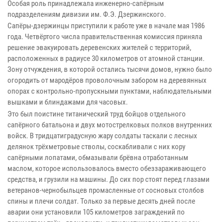
Особая роль принадлежала инженерно-сапёрным
подразделениям дивизии им. Ф.Э. Дзержинского.
Сапёры-дзержинцы приступили к работе уже в начале мая 1986
года. Четвёртого числа правительственная комиссия приняла
решение эвакуировать деревенских жителей с территорий,
расположенных в радиусе 30 километров от атомной станции.
Зону отчуждения, в которой остались тысячи домов, нужно было
огородить от мародёров проволочным забором на деревянных
опорах с контрольно-пропускными пунктами, наблюдательными
вышками и блиндажами для часовых.
Это был поистине титанический труд бойцов отдельного
сапёрного батальона и двух мотострелковых полков внутренних
войск. В тридцатиградусную жару солдаты таскали с лесных
делянок трёхметровые стволы, соскабливали с них кору
сапёрными лопатами, обмазывали брёвна отработанным
маслом, которое использовалось вместо обеззараживающего
средства, и грузили на машины. До сих пор стоят перед глазами
ветеранов-чернобыльцев промасленные от сосновых столбов
спины и плечи солдат. Только за первые десять дней после
аварии они установили 105 километров заграждений по