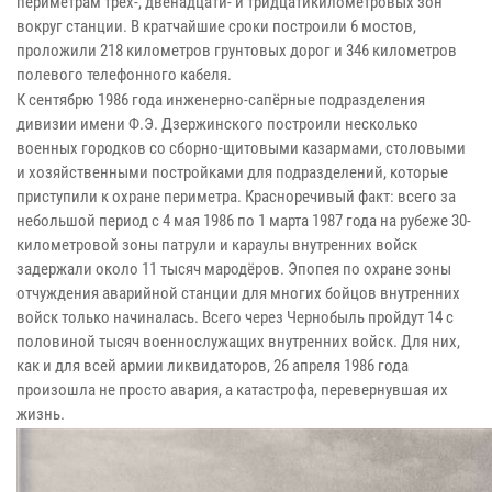
периметрам трёх-, двенадцати- и тридцатикилометровых зон
вокруг станции. В кратчайшие сроки построили 6 мостов,
проложили 218 километров грунтовых дорог и 346 километров
полевого телефонного кабеля.
К сентябрю 1986 года инженерно-сапёрные подразделения
дивизии имени Ф.Э. Дзержинского построили несколько
военных городков со сборно-щитовыми казармами, столовыми
и хозяйственными постройками для подразделений, которые
приступили к охране периметра. Красноречивый факт: всего за
небольшой период с 4 мая 1986 по 1 марта 1987 года на рубеже 30-
километровой зоны патрули и караулы внутренних войск
задержали около 11 тысяч мародёров. Эпопея по охране зоны
отчуждения аварийной станции для многих бойцов внутренних
войск только начиналась. Всего через Чернобыль пройдут 14 с
половиной тысяч военнослужащих внутренних войск. Для них,
как и для всей армии ликвидаторов, 26 апреля 1986 года
произошла не просто авария, а катастрофа, перевернувшая их
жизнь.