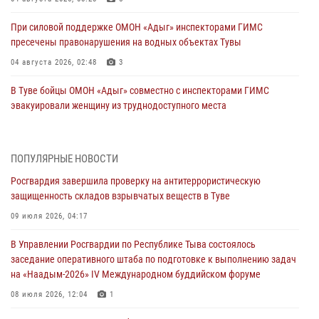
При силовой поддержке ОМОН «Адыг» инспекторами ГИМС
пресечены правонарушения на водных объектах Тувы
04 августа 2026, 02:48
3
В Туве бойцы ОМОН «Адыг» совместно с инспекторами ГИМС
эвакуировали женщину из труднодоступного места
03 августа 2026, 07:25
Росгвардия проверила организацию отдыха детей в детских
ПОПУЛЯРНЫЕ НОВОСТИ
лагерях Тувы
Росгвардия завершила проверку на антитеррористическую
31 июля 2026, 03:49
2
защищенность складов взрывчатых веществ в Туве
Сотрудники вневедомственной охраны приняли участие в акции
09 июля 2026, 04:17
«Каникулы с Росгвардией» в Туве
В Управлении Росгвардии по Республике Тыва состоялось
29 июля 2026, 09:41
заседание оперативного штаба по подготовке к выполнению задач
на «Наадым-2026» IV Международном буддийском форуме
26 сигналов «Тревога» с автотранспортов отработали экипажи
задержаний Росгвардии в Туве с начала года
08 июля 2026, 12:04
1
29 июля 2026, 08:37
1