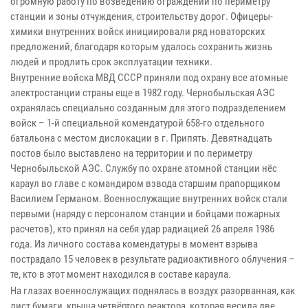
огромную работу по возведению ограждений по периметру
станции и зоны отчуждения, строительству дорог. Офицеры-
химики внутренних войск инициировали ряд новаторских
предложений, благодаря которым удалось сохранить жизнь
людей и продлить срок эксплуатации техники.
Внутренние войска МВД СССР приняли под охрану все атомные
электростанции страны еще в 1982 году. Чернобыльская АЭС
охранялась специально созданным для этого подразделением
войск – 1-й специальной комендатурой 658-го отдельного
батальона с местом дислокации в г. Припять. Девятнадцать
постов было выставлено на территории и по периметру
Чернобыльской АЭС. Службу по охране атомной станции нёс
караул во главе с командиром взвода старшим прапорщиком
Василием Германом. Военнослужащие внутренних войск стали
первыми (наряду с персоналом станции и бойцами пожарных
расчетов), кто принял на себя удар радиацией 26 апреля 1986
года. Из личного состава комендатуры в момент взрыва
пострадало 15 человек в результате радиоактивного облучения –
те, кто в этот момент находился в составе караула.
На глазах военнослужащих поднялась в воздух разорванная, как
лист бумаги, крыша четвёртого реактора, которая весила две