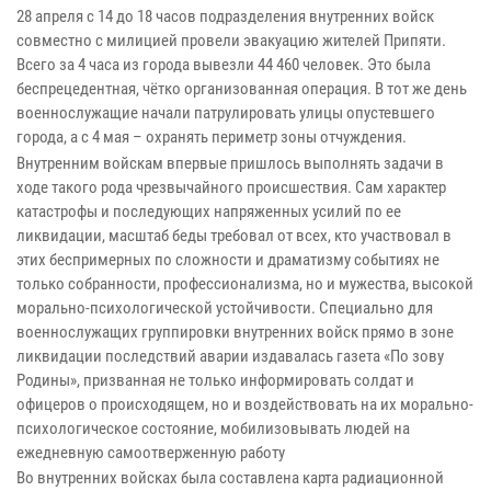
28 апреля с 14 до 18 часов подразделения внутренних войск
совместно с милицией провели эвакуацию жителей Припяти.
Всего за 4 часа из города вывезли 44 460 человек. Это была
беспрецедентная, чётко организованная операция. В тот же день
военнослужащие начали патрулировать улицы опустевшего
города, а с 4 мая – охранять периметр зоны отчуждения.
Внутренним войскам впервые пришлось выполнять задачи в
ходе такого рода чрезвычайного происшествия. Сам характер
катастрофы и последующих напряженных усилий по ее
ликвидации, масштаб беды требовал от всех, кто участвовал в
этих беспримерных по сложности и драматизму событиях не
только собранности, профессионализма, но и мужества, высокой
морально-психологической устойчивости. Специально для
военнослужащих группировки внутренних войск прямо в зоне
ликвидации последствий аварии издавалась газета «По зову
Родины», призванная не только информировать солдат и
офицеров о происходящем, но и воздействовать на их морально-
психологическое состояние, мобилизовывать людей на
ежедневную самоотверженную работу
Во внутренних войсках была составлена карта радиационной