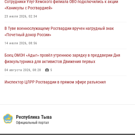
Сотрудники Улуг-Хемского филиала ОВО подключились к акции
«Каникулы с Росгвардией»
В Туве офицер Росгвардии подвела итоги юбилейного личного
забега
23 июля 2026, 02:34
28 июля 2026, 07:48
В Туве военнослужащему Росгвардии вручен нагрудный знак
«Почетный донор России»
14 июля 2026, 08:56
Боец ОМОН «Адыг» провёл утреннюю зарядку в преддверии Дня
физкультурника для активистов Движения первых
04 августа 2026, 08:28
5
Инспектор ЦЛРР Росгвардии в прямом эфире разъяснил
телезрителям особенности использования тувинского
национального лука
21 июля 2026, 04:59
Спортсмены Росгвардии стали победителями и призерами
Республика Тыва
Чемпионата по лёгкой атлетике Наадым-2026
Официальный портал
23 июля 2026, 09:24