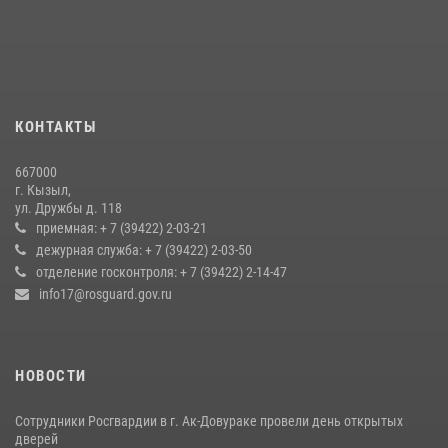
Инспекторы Росгвардии приняли участие в процедуре регистрации
лучников в канун тувинского праздника животноводов
Наадым-2026
23 июля 2026, 04:57
КОНТАКТЫ
Росгвардия совместно ГИМС МЧС Тувы провела профилактические
мероприятия на территории Бай-Тайгинского района
667000
13 июля 2026, 08:55
г. Кызыл,
ул. Дружбы д. 118
Кызылчанин поблагодарил сотрудников Росгвардии за
приемная: + 7 (39422) 2-03-21
оперативное реагирование в решении конфликтной ситуации
дежурная служба: + 7 (39422) 2-03-50
отделение госконтроля: + 7 (39422) 2-14-47
17 июля 2026, 07:22
1
info17@rosguard.gov.ru
НОВОСТИ
Сотрудники Росгвардии в г. Ак-Довураке провели день открытых
дверей