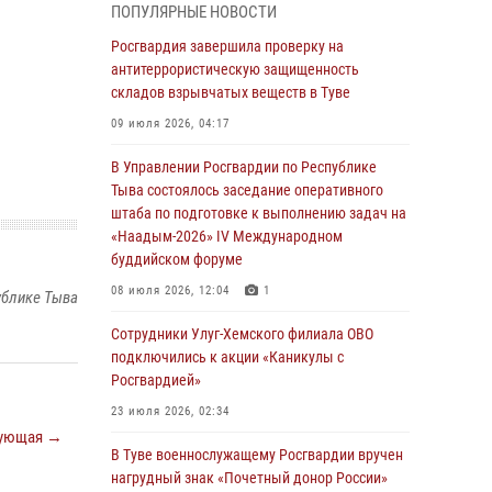
ПОПУЛЯРНЫЕ НОВОСТИ
из труднодоступного места
Росгвардия завершила проверку на
03 августа 2026, 07:25
антитеррористическую защищенность
складов взрывчатых веществ в Туве
Росгвардия проверила организацию отдыха
детей в детских лагерях Тувы
09 июля 2026, 04:17
31 июля 2026, 03:49
2
В Управлении Росгвардии по Республике
Тыва состоялось заседание оперативного
Сотрудники вневедомственной охраны
штаба по подготовке к выполнению задач на
приняли участие в акции «Каникулы с
«Наадым-2026» IV Международном
Росгвардией» в Туве
буддийском форуме
29 июля 2026, 09:41
08 июля 2026, 12:04
1
ублике Тыва
26 сигналов «Тревога» с автотранспортов
Сотрудники Улуг-Хемского филиала ОВО
отработали экипажи задержаний Росгвардии
подключились к акции «Каникулы с
в Туве с начала года
Росгвардией»
29 июля 2026, 08:37
1
23 июля 2026, 02:34
В Туве офицер Росгвардии подвела итоги
ующая →
В Туве военнослужащему Росгвардии вручен
юбилейного личного забега
нагрудный знак «Почетный донор России»
28 июля 2026, 07:48