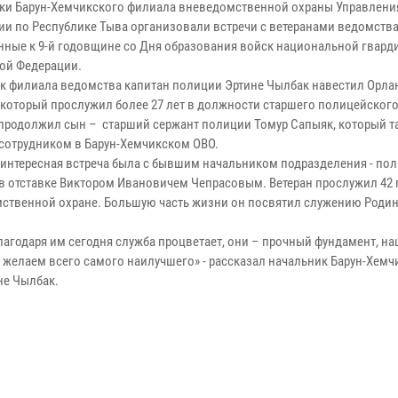
ки Барун-Хемчикского филиала вневедомственной охраны Управлени
ии по Республике Тыва организовали встречи с ветеранами ведомства
нные к 9-й годовщине со Дня образования войск национальной гвард
ой Федерации.
к филиала ведомства капитан полиции Эртине Чылбак навестил Орла
 который прослужил более 27 лет в должности старшего полицейского
 продолжил сын – старший сержант полиции Томур Сапыяк, который т
 сотрудником в Барун-Хемчикском ОВО.
 интересная встреча была с бывшим начальником подразделения - по
в отставке Виктором Ивановичем Чепрасовым. Ветеран прослужил 42 
ственной охране. Большую часть жизни он посвятил служению Родин
агодаря им сегодня служба процветает, они – прочный фундамент, н
и желаем всего самого наилучшего» - рассказал начальник Барун-Хемч
не Чылбак.