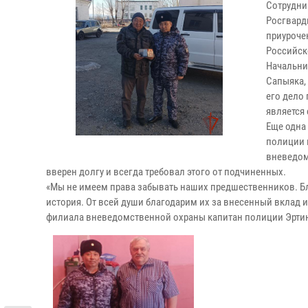
Сотрудни
Росгвард
приуроче
Российск
Начальни
Сапыяка,
его дело
является
Еще одна
полиции 
вневедом
вверен долгу и всегда требовал этого от подчиненных.
«Мы не имеем права забывать наших предшественников. Бл
история. От всей души благодарим их за внесенный вклад 
филиала вневедомственной охраны капитан полиции Эрти