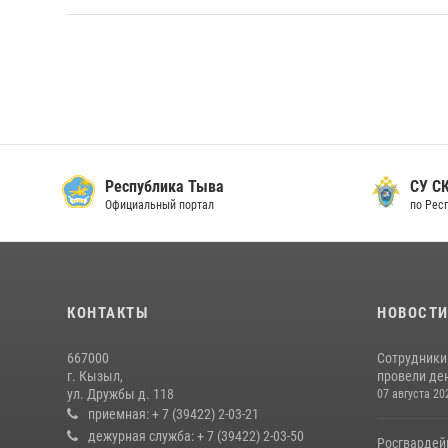
Республика Тыва
СУ СК
Официальный портал
по Рес
КОНТАКТЫ
НОВОСТ
667000
Сотрудники 
г. Кызыл,
провели де
ул. Дружбы д. 118
07 августа 20
приемная: + 7 (39422) 2-03-21
дежурная служба: + 7 (39422) 2-03-50
Росгвардей