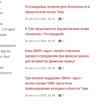
я
Росгвардейцы провели урок безопасности в
,
пришкольном лагере Тувы
ии
05 августа 2026, 05:33
1
на
В Туве продолжается ведомственная акция
. Сегодня
«Каникулы с Росгвардией»
акже
05 августа 2026, 02:04
7
лковником
года во
Боец ОМОН «Адыг» провёл утреннюю
зарядку в преддверии Дня физкультурника
е, был
для активистов Движения первых
аша
04 августа 2026, 08:28
5
икского
При силовой поддержке ОМОН «Адыг»
инспекторами ГИМС пресечены
правонарушения на водных объектах Тувы
04 августа 2026, 02:48
3
В Туве бойцы ОМОН «Адыг» совместно с
инспекторами ГИМС эвакуировали женщину