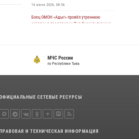
14 июля 2026, 08:56
Боец ОМОН «Адыг» провёл утреннюю
зарядку в преддверии Дня физкультурника
для активистов Движения первых
04 августа 2026, 08:28
5
Инспектор ЦЛРР Росгвардии в прямом эфире
МЧС России
разъяснил телезрителям особенности
по Республике Тыва
использования тувинского национального
лука
21 июля 2026, 04:59
Спортсмены Росгвардии стали победителями
ОФИЦИАЛЬНЫЕ СЕТЕВЫЕ РЕСУРСЫ
и призерами Чемпионата по лёгкой атлетике
Наадым-2026
23 июля 2026, 09:24
Инспекторы Росгвардии приняли участие в
ПРАВОВАЯ И ТЕХНИЧЕСКАЯ ИНФОРМАЦИЯ
процедуре регистрации лучников в канун