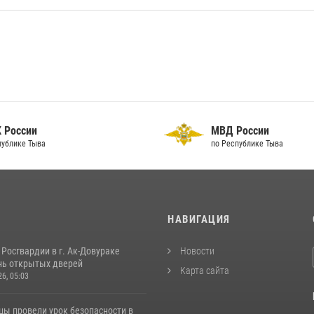
 России
МВД России
публике Тыва
по Республике Тыва
И
НАВИГАЦИЯ
Росгвардии в г. Ак-Довураке
Новости
нь открытых дверей
Карта сайта
26, 05:03
цы провели урок безопасности в